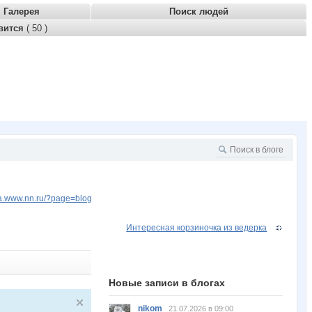
Галерея
Поиск людей
вится
( 50 )
ara.www.nn.ru/?page=blog
Интересная корзиночка из ведерка
Новые записи в блогах
nikom
21.07.2026 в 09:00