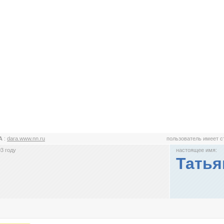
A
:
dara.www.nn.ru
пользователь имеет 
3 году
настоящее имя:
Татья