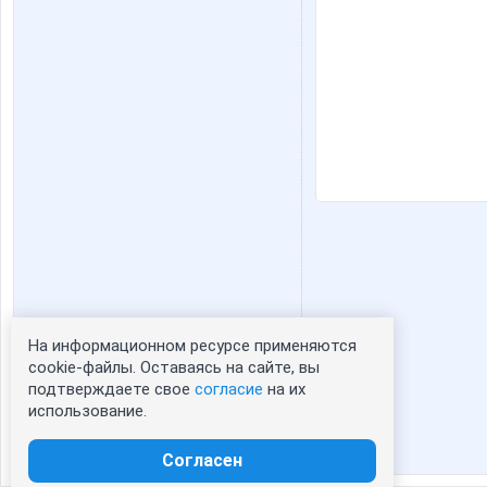
На информационном ресурсе применяются
Статистика портрета:
cookie-файлы. Оставаясь на сайте, вы
подтверждаете свое
согласие
на их
сейчас просматривают портрет - 0
использование.
зарегистрированные пользователи
посетившие портрет за 7 дней - 1
Согласен