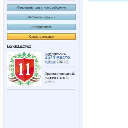
Отправить приватное сообщение
Добавить в друзья
Игнорировать
Сделать подарок
Бухучет и аудит
популярность:
3574 место
рейтинг
12010
?
Привилегированный
пользователь
11
уровня