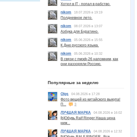
Хотел в IT - попал в рабство.
nikom
18.07.2026 в 19:19
Полдневное лето.
nikom
08.07.2026 в 13:07
Азбука для Буратино.
nikom
05.06.2026 в 15:55
К Дню русского языка.
nikom
05.06.2026 в 10:32
В связи с пмэф-26 напомним, как
они раззоряли Россию.
Популярные за неделю
Olgs
04.08.2026 в 17:28
Фото вещей из китайского выкупа!
П...
3
ЛУЧШАЯ МАРКА
04.08.2026 в 16:02
[b]Обувь Ralf Ringer Наша цена
ниж...
ЛУЧШАЯ МАРКА
04.08.2026 в 12:32
[b]Обувь RALF RINGER . Вся