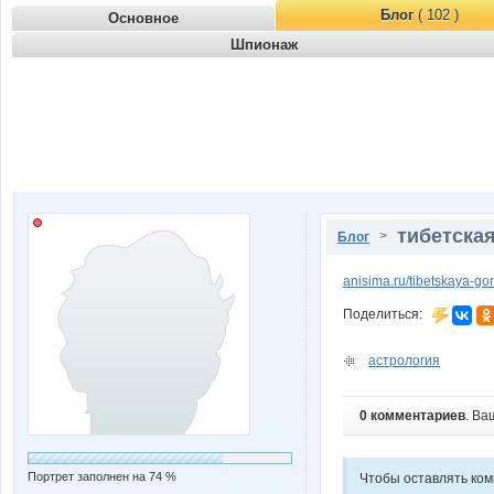
Блог
( 102 )
Основное
Шпионаж
тибетска
>
Блог
anisima.ru/tibetskaya-g
Поделиться:
астрология
0 комментариев
. Ва
Портрет заполнен на 74 %
Чтобы оставлять ко