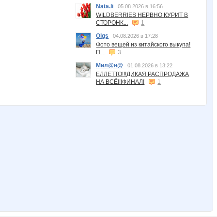
Nata.li
05.08.2026 в 16:56
WILDBERRIES НЕРВНО КУРИТ В
СТОРОНК...
1
Olgs
04.08.2026 в 17:28
Фото вещей из китайского выкупа!
П...
3
Мил@н@
01.08.2026 в 13:22
ЕЛЛЕТТО!!!ДИКАЯ РАСПРОДАЖА
НА ВСЁ!!!ФИНАЛ!
1