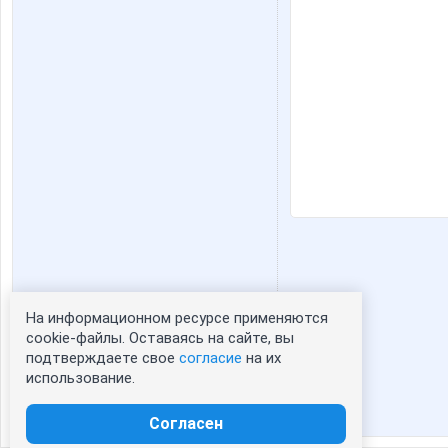
На информационном ресурсе применяются
Статистика портрета:
cookie-файлы. Оставаясь на сайте, вы
подтверждаете свое
согласие
на их
сейчас просматривают портрет - 0
использование.
зарегистрированные пользователи
посетившие портрет за 7 дней - 1
Согласен