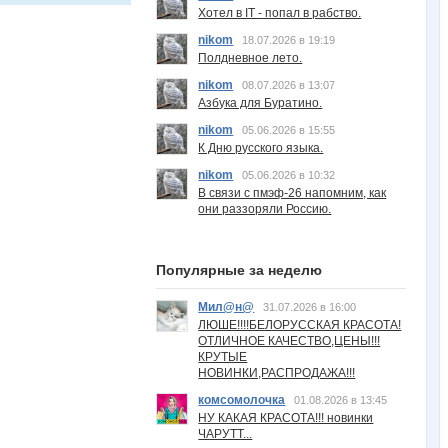
Хотел в IT - попал в рабство.
nikom
18.07.2026 в 19:19
Полдневное лето.
nikom
08.07.2026 в 13:07
Азбука для Буратино.
nikom
05.06.2026 в 15:55
К Дню русского языка.
nikom
05.06.2026 в 10:32
В связи с пмэф-26 напомним, как
они раззоряли Россию.
Популярные за неделю
Мил@н@
31.07.2026 в 16:00
ЛЮШЕ!!!!БЕЛОРУССКАЯ КРАСОТА!
ОТЛИЧНОЕ КАЧЕСТВО,ЦЕНЫ!!!
КРУТЫЕ
НОВИНКИ,РАСПРОДАЖА!!!
комсомолочка
01.08.2026 в 13:45
НУ КАКАЯ КРАСОТА!!! новинки
ЧАРУТТ...