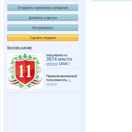
Отправить приватное сообщение
Добавить в друзья
Игнорировать
Сделать подарок
Бухучет и аудит
популярность:
3574 место
рейтинг
12010
?
Привилегированный
пользователь
11
уровня