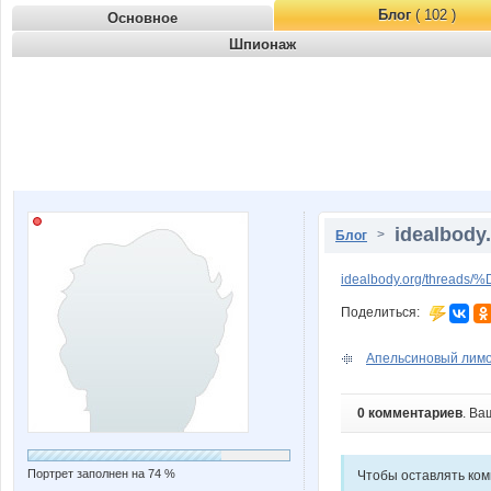
Блог
( 102 )
Основное
Шпионаж
idealbody
>
Блог
idealbody.org/thread
Поделиться:
Апельсиновый лимо
0 комментариев
. Ва
Портрет заполнен на 74 %
Чтобы оставлять ко