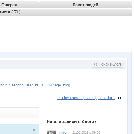
Галерея
Поиск людей
вится
( 50 )
w.nn.ru/user.php?user_id=10112&page=blog
khudaya.ru/stati/pitanie/gde-soder...
Новые записи в блогах
nikom
21.07.2026 в 09:00