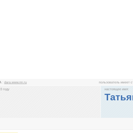
A
:
dara.www.nn.ru
пользователь имеет 
3 году
настоящее имя:
Татья