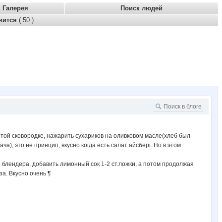
Галерея
Поиск людей
вится
( 50 )
ретой сковородке, нажарить сухариков на оливковом масле(хлеб был
а), это не принцип, вкусно когда есть салат айсберг. Но в этом
гой блендера, добавить лимонный сок 1-2 ст.ложки, а потом продолжая
а. Вкусно очень ¶