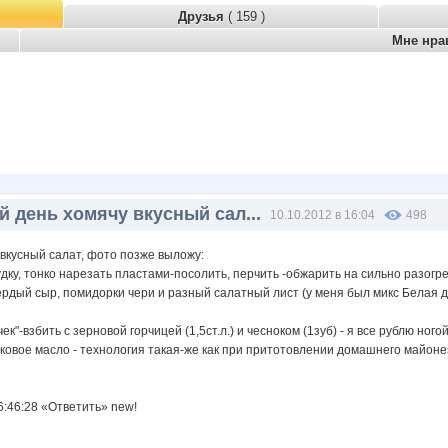
Друзья
( 159 )
Мне нра
й день хомячу вкусный сал...
10.10.2012 в 16:04
498
 вкусный салат, фото позже выложу:
удку, тонко нарезать пластами-посолить, перчить -обжарить на сильно разог
ердый сыр, помидорки чери и разный салатный лист (у меня был микс Белая дач
ек"-взбить с зерновой горчицей (1,5ст.л.) и чесноком (1зуб) - я все рублю но
ковое масло - технология такая-же как при притотовлении домашнего майонез
6:46:28 «Ответить» new!