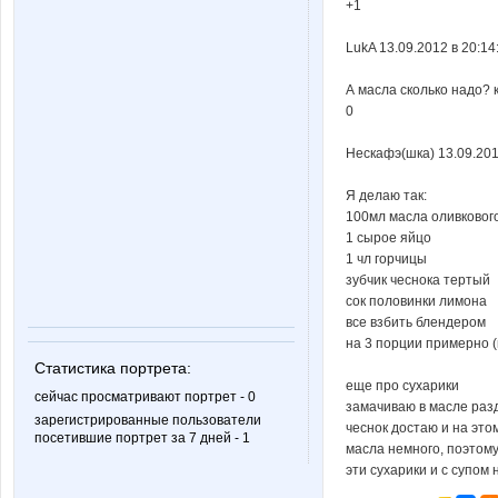
+1
LukA 13.09.2012 в 20:1
А масла сколько надо? 
0
Нескафэ(шка) 13.09.201
Я делаю так:
100мл масла оливковог
1 сырое яйцо
1 чл горчицы
зубчик чеснока тертый
сок половинки лимона
все взбить блендером
на 3 порции примерно (
Статистика портрета:
еще про сухарики
сейчас просматривают портрет - 0
замачиваю в масле раз
зарегистрированные пользователи
чеснок достаю и на это
посетившие портрет за 7 дней - 1
масла немного, поэтом
эти сухарики и с супом 