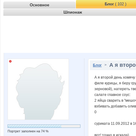
Блог
( 102 )
Основное
Шпионаж
А я второ
>
Блог
А я второй день хомячу
филе курицы, я беру гр
зерновой), натереть тв
салате главное соус:
2 яйца сварить в "мешоч
взбивать добавить олив
0
суриката 11.09.2012 в 1
Портрет заполнен на 74 %
вот! точно я искала)