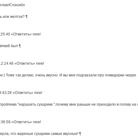
делаю!Спасибо
ь или желток? ¶
8:25:40 «Ответить» new!
мягкий был ¶
12:14:46 «Ответить» new!
ое:) Тоже так делаю, очень вкусно. И вы мне подсказали про помидорки-черри.
9:43:28 «Ответить» new!
 проблема "нарушить сухарики ",почему мне раньше не приходило в голову на с
0:36:59 «Ответить» new!
перла, что жареные сухарики самые вкусные! ¶