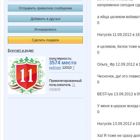
непременно сегодня с
Отправить приватное сообщение
а яйца целиком взбиват
Добавить в друзья
0
Игнорировать
Натусёк 11.09.2012 в 1
Сделать подарок
я целиком, белок тоже 
Бухучет и аудит
0
популярность:
3574 место
Ольга_Фр 12.09.2012 в 
рейтинг
12010
?
Чесночок, да! это главн
Привилегированный
0
пользователь
11
уровня
BEST-iya 13.09.2012 в 0
У меня в церазе всегда
0
Натусёк 13.09.2012 в 1
Ха! Я тоже не сразу до