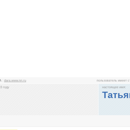
A
:
dara.www.nn.ru
пользователь имеет 
3 году
настоящее имя:
Татья