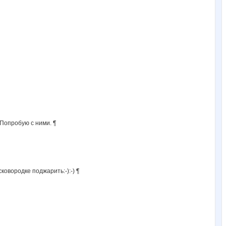
 Попробую с ними. ¶
ковородке поджарить:-):-) ¶