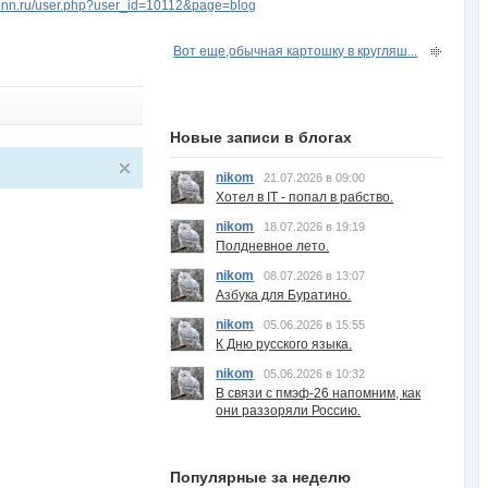
w.nn.ru/user.php?user_id=10112&page=blog
Вот еще,обычная картошку в кругляш...
Новые записи в блогах
nikom
21.07.2026 в 09:00
Хотел в IT - попал в рабство.
nikom
18.07.2026 в 19:19
Полдневное лето.
nikom
08.07.2026 в 13:07
Азбука для Буратино.
nikom
05.06.2026 в 15:55
К Дню русского языка.
nikom
05.06.2026 в 10:32
В связи с пмэф-26 напомним, как
они раззоряли Россию.
Популярные за неделю