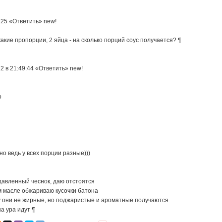
4:25 «Ответить» new!
какие пропорции, 2 яйца - на сколько порций соус получается? ¶
2 в 21:49:44 «Ответить» new!
о
но ведь у всех порции разные)))
давленный чеснок, даю отстоятся
м масле обжариваю кусочки батона
у они не жирные, но поджаристые и ароматные получаются
на ура идут ¶