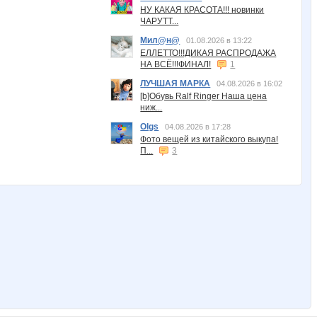
НУ КАКАЯ КРАСОТА!!! новинки
ЧАРУТТ...
Мил@н@
01.08.2026 в 13:22
ЕЛЛЕТТО!!!ДИКАЯ РАСПРОДАЖА
НА ВСЁ!!!ФИНАЛ!
1
ЛУЧШАЯ МАРКА
04.08.2026 в 16:02
[b]Обувь Ralf Ringer Наша цена
ниж...
Olgs
04.08.2026 в 17:28
Фото вещей из китайского выкупа!
П...
3