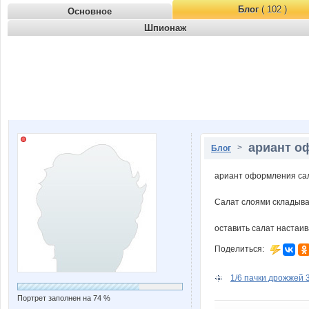
Блог
( 102 )
Основное
Шпионаж
ариант о
>
Блог
ариант оформления са
Салат слоями складыва
оставить салат настаив
Поделиться:
1/6 пачки дрожжей 3
Портрет заполнен на 74 %