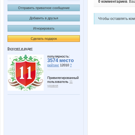
0 комментариев
. Ва
Отправить приватное сообщение
Добавить в друзья
Чтобы оставлять ко
Игнорировать
Сделать подарок
Бухучет и аудит
популярность:
3574 место
рейтинг
12010
?
Привилегированный
пользователь
11
уровня