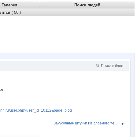
Галерея
Поиск людей
вится
( 50 )
от;
w.nn.ru/user.php?user_id=10112&page=blog
Закусочные штучки Из слоеного те...