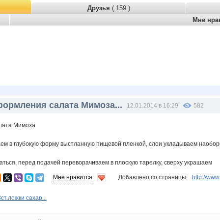
Друзья
( 159 )
Мне нра
формления салата Мимоза...
12.01.2014 в 16:29
582
лата Мимоза
ем в глубокую форму выстланную пищевой пленкой, слои укладываем наобор
аться, перед подачей переворачиваем в плоскую тарелку, сверху украшаем
Мне нравится
Добавлено со страницы:
http://ww
ст.ложки сахар...