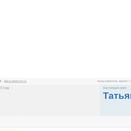
A
:
dara.www.nn.ru
пользователь имеет 
3 году
настоящее имя:
Татья