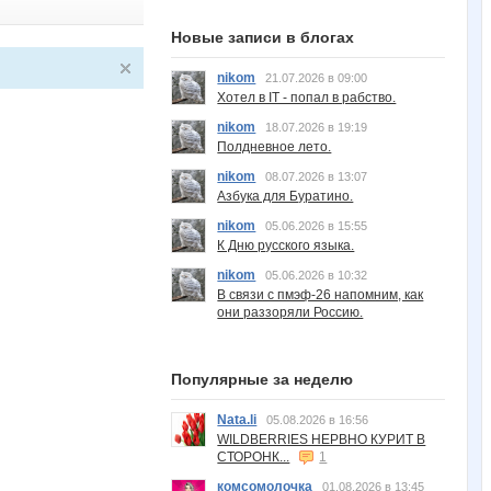
Новые записи в блогах
nikom
21.07.2026 в 09:00
Хотел в IT - попал в рабство.
nikom
18.07.2026 в 19:19
Полдневное лето.
nikom
08.07.2026 в 13:07
Азбука для Буратино.
nikom
05.06.2026 в 15:55
К Дню русского языка.
nikom
05.06.2026 в 10:32
В связи с пмэф-26 напомним, как
они раззоряли Россию.
Популярные за неделю
Nata.li
05.08.2026 в 16:56
WILDBERRIES НЕРВНО КУРИТ В
СТОРОНК...
1
комсомолочка
01.08.2026 в 13:45