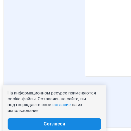
На информационном ресурсе применяются
Статистика портрета:
cookie-файлы. Оставаясь на сайте, вы
подтверждаете свое
согласие
на их
сейчас просматривают портрет - 0
использование.
зарегистрированные пользователи
посетившие портрет за 7 дней - 1
Согласен