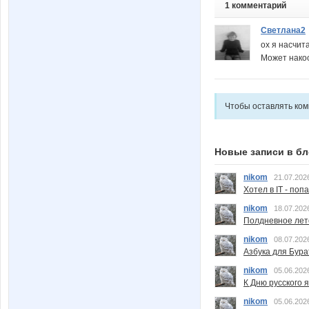
1 комментарий
Светлана2
ох я насчита
Может накос
Чтобы оставлять ко
Новые записи в бл
nikom
21.07.202
Хотел в IT - поп
nikom
18.07.202
Полдневное лет
nikom
08.07.202
Азбука для Бура
nikom
05.06.202
К Дню русского 
nikom
05.06.202