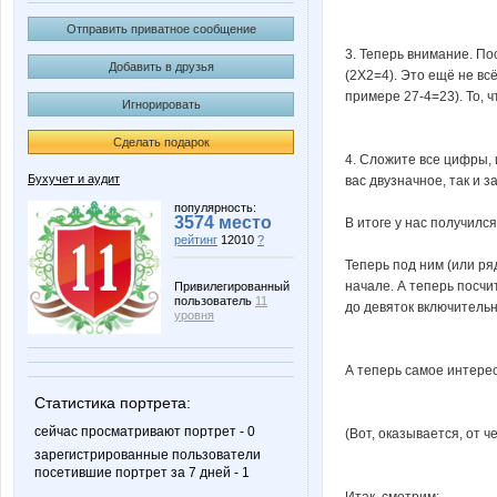
Отправить приватное сообщение
3. Теперь внимание. По
Добавить в друзья
(2Х2=4). Это ещё не вс
примере 27-4=23). То, 
Игнорировать
Сделать подарок
4. Сложите все цифры, 
Бухучет и аудит
вас двузначное, так и 
популярность:
3574 место
В итоге у нас получился 
рейтинг
12010
?
Теперь под ним (или ря
начале. А теперь посчит
Привилегированный
пользователь
11
до девяток включительн
уровня
А теперь самое интере
Статистика портрета:
сейчас просматривают портрет - 0
(Вот, оказывается, от 
зарегистрированные пользователи
посетившие портрет за 7 дней - 1
Итак, смотрим: