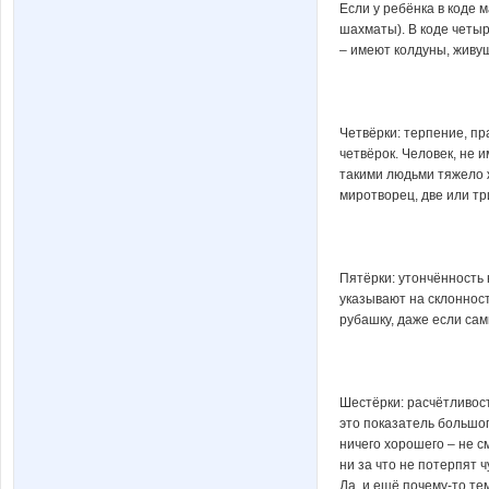
Если у ребёнка в коде 
шахматы). В коде четы
– имеют колдуны, живущ
Четвёрки: терпение, пра
четвёрок. Человек, не 
такими людьми тяжело ж
миротворец, две или тр
Пятёрки: утончённость 
указывают на склоннос
рубашку, даже если сам
Шестёрки: расчётливост
это показатель большог
ничего хорошего – не с
ни за что не потерпят 
Да, и ещё почему-то тем