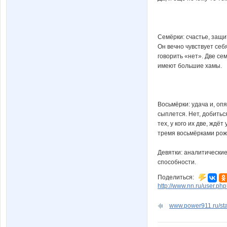
Семёрки: счастье, защи
Он вечно чувствует себ
говорить «нет». Две се
имеют большие хамы.
Восьмёрки: удача и, опя
сыплется. Нет, добиться
тех, у кого их две, жд
тремя восьмёрками рож
Девятки: аналитические
способности.
Поделиться:
http://www.nn.ru/user.
www.power911.ru/stat