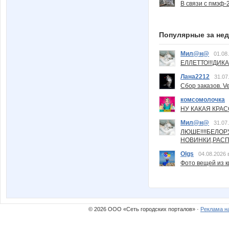
В связи с пмэф-
Популярные за не
Мил@н@
01.08
ЕЛЛЕТТО!!!ДИК
Лана2212
31.07
Сбор заказов. Ve
комсомолочка
НУ КАКАЯ КРАСОТ
Мил@н@
31.07
ЛЮШЕ!!!!БЕЛО
НОВИНКИ,РАСП
Olgs
04.08.2026 
Фото вещей из ки
© 2026 ООО «Сеть городских порталов» ·
Реклама н