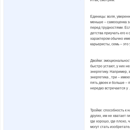
Единицы: воля, уверенн
меньше – самооценка з
перед трудностями. Есл
детства приучать его к
характером обычно име
карьеристы, семь – это
Двойки: эмоциональность
быстро устают, у них н
энергетику. Например, 
энергетика , три – имею
пять двоек и больше – 
нередко встречается у 
Тройки: способность к 
других, им не хватает г
где хорошо, где плохо, 
могут стать изобретат