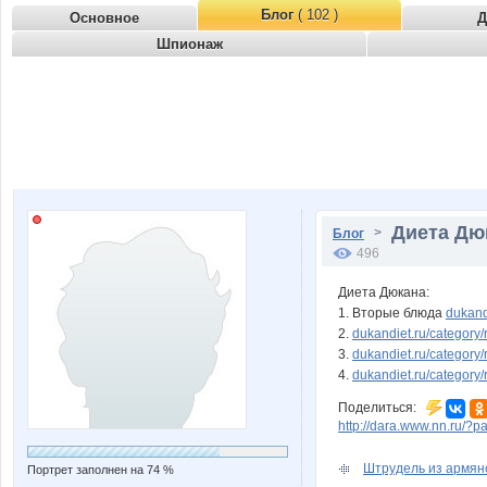
Блог
( 102 )
Основное
Д
Шпионаж
Диета Дюк
>
Блог
496
Диета Дюкана:
1. Вторые блюда
dukandi
2.
dukandiet.ru/category/r
3.
dukandiet.ru/category/r
4.
dukandiet.ru/category/r
Поделиться:
http://dara.www.nn.ru/?
Штрудель из армянс
Портрет заполнен на 74 %