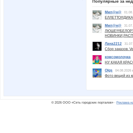
Популярные за не
Мил@н@
01.08
ЕЛЛЕТТО!!!ДИК
Мил@н@
31.07
ЛЮШЕ!!!!БЕЛО
НОВИНКИ,РАСП
Лана2212
31.07
Сбор заказов. Ve
комсомолочка
НУ КАКАЯ КРАСОТ
Olgs
04.08.2026 
Фото вещей из ки
© 2026 ООО «Сеть городских порталов» ·
Реклама н