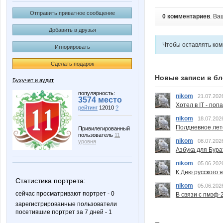
Отправить приватное сообщение
0 комментариев
. Ва
Добавить в друзья
Чтобы оставлять ко
Игнорировать
Сделать подарок
Новые записи в бл
Бухучет и аудит
популярность:
nikom
21.07.202
3574 место
Хотел в IT - поп
рейтинг
12010
?
nikom
18.07.202
Полдневное лет
Привилегированный
пользователь
11
nikom
08.07.202
уровня
Азбука для Бура
nikom
05.06.202
К Дню русского 
Статистика портрета:
nikom
05.06.202
сейчас просматривают портрет - 0
В связи с пмэф-
зарегистрированные пользователи
посетившие портрет за 7 дней - 1