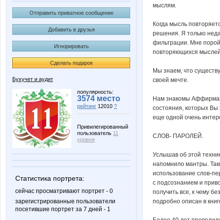
мыслям.
Отправить приватное сообщение
Когда мысль повторяет
Добавить в друзья
решения. Я только неда
фильтрации. Мне порой 
Игнорировать
повторяющихся мыслей
Сделать подарок
Мы знаем, что существ
Бухучет и аудит
своей мечте.
популярность:
3574 место
Нам знакомы Аффирмаци
рейтинг
12010
?
состояния, которых Вы 
еще одной очень интер
Привилегированный
пользователь
11
СЛОВ- ПАРОЛЕЙ.
уровня
Услышав об этой техник
напомнило мантры. Таки
использование слов-пе
Статистика портрета:
с подсознанием и приво
сейчас просматривают портрет - 0
получить все, к чему бе
подробно описан в книг
зарегистрированные пользователи
посетившие портрет за 7 дней - 1
Более 40 лет проводил