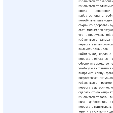
избавиться от озабочен
избавиться от злых мыс
продать - преподнеси
набраться опыта - соб
полюбить читать - оцен
сохранить здоровье - б
стать милым для окруж
что-то придумать - обр
избавиться от запора -
перестать пить - эконо
вылечить раны - сам
найти выход - сделано
перестать обижаться - 
обеспечить средство п
улыбнуться - фамилия 
выпрямить спину - фам
почувствовать энтузиаз
избавиться от чрезмер
перестать дуться - отл
сделать что-то неприят
избавиться от тоски - 
начать действовать по
перестать критиковать 
укрепить силу воли - с