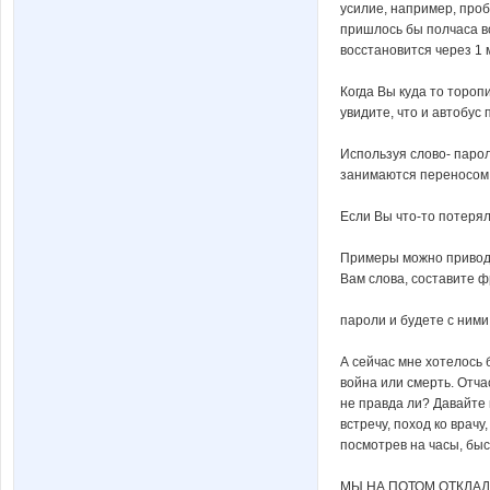
усилие, например, про
пришлось бы полчаса в
восстановится через 1 
Когда Вы куда то торо
увидите, что и автобус
Используя слово- паро
занимаются переносом 
Если Вы что-то потеря
Примеры можно приводит
Вам слова, составите 
пароли и будете с ними
А сейчас мне хотелось 
война или смерть. Отча
не правда ли? Давайте 
встречу, поход ко врач
посмотрев на часы, бы
МЫ НА ПОТОМ ОТКЛАД