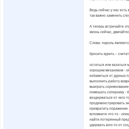
Ведь сейчас у нас есть
так важно заменить сл
А теперь встречайте э
жизнь сейчас, двигайтесь
Слова- пароль являются
бросить курить – сч
остаться или казаться 
хорошим механиком - о
избавиться от дурных п
выполнить работу вовр
выиграть соревнование 
помешать сопернику - 
воздержаться от чего-то
продемонстрировать эн
превратить поражение в
вспомните что-то - опе
найти потерянный пред
удержать кого-то от со