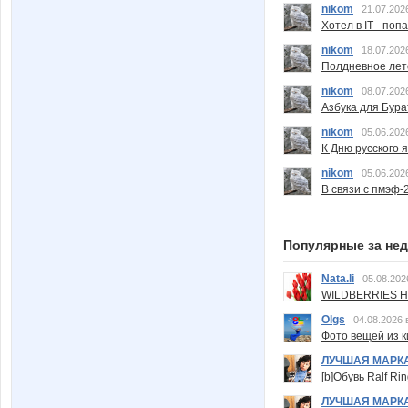
nikom
21.07.202
Хотел в IT - поп
nikom
18.07.202
Полдневное лет
nikom
08.07.202
Азбука для Бура
nikom
05.06.202
К Дню русского 
nikom
05.06.202
В связи с пмэф-
Популярные за не
Nata.li
05.08.202
WILDBERRIES Н
Olgs
04.08.2026 
Фото вещей из ки
ЛУЧШАЯ МАРК
[b]Обувь Ralf Ri
ЛУЧШАЯ МАРК