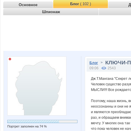
Блог
( 102 )
Основное
Д
Шпионаж
КЛЮЧИ-П
>
Блог
09:06
2543
Дж.Т.Мангана "Секрет л
Человек существо разум
МЫСЛИ!!! Все рождается
Поэтому, наша жизнь, в
неосознанны и они не 
и являются преобладающ
раз, и обращаем внима
мечту. У многих она 
Портрет заполнен на 74 %
что пока человек не н