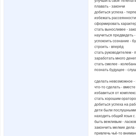
улучшить свои телепат
плавать - закончи
добиться успеха - терп
избежать рассеянности
сформировать характер
стать выносливее - зак
научиться предвидеть 
успокоить сознание - б
строить - вперёд
стать руководителем -
заработать много денег
стать смелее - колебан
познать будущее - слу
сделать невозможное -
что-то сделать - вместе
избавиться от комплек
стать хорошим ораторо
добиться успеха на раб
дети были послушными 
находить общий язык с 
быть вежливым - ласко
закончить мелкие дела
привлечь чьё-то вниман