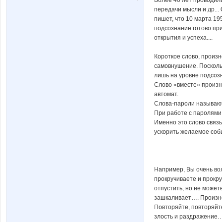
передачи мысли и др..
пишет, что 10 марта 19
подсознание готово при
открытия и успеха....
Короткое слово, произн
самовнушение. Посколь
лишь на уровне подсоз
Слово «вместе» произно
автомат.
Слова-пароли называютс
При работе с паролями
Именно это слово связ
ускорить желаемое собы
Например, Вы очень волн
прокручиваете и прокру
отпустить, но не может
зашкаливает…. Произн
Повторяйте, повторяйте
злость и раздражение…