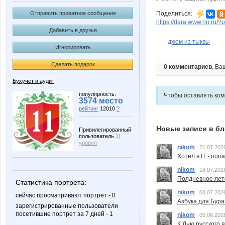
Отправить приватное сообщение
Поделиться:
https://dara.www.nn.ru/
Добавить в друзья
джем из тыквы
Игнорировать
Сделать подарок
0 комментариев
. Ва
Бухучет и аудит
популярность:
Чтобы оставлять ко
3574 место
рейтинг
12010
?
Новые записи в бл
Привилегированный
пользователь
11
уровня
nikom
21.07.202
Хотел в IT - поп
nikom
18.07.202
Полдневное лет
Статистика портрета:
nikom
08.07.202
сейчас просматривают портрет - 0
Азбука для Бура
зарегистрированные пользователи
посетившие портрет за 7 дней - 1
nikom
05.06.202
К Дню русского 