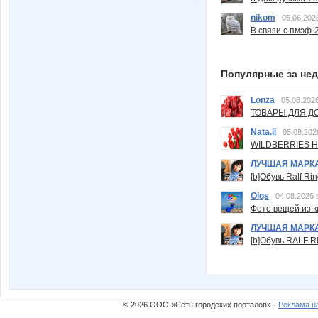
nikom
05.06.202
В связи с пмэф-
Популярные за не
Lonza
05.08.2026
ТОВАРЫ ДЛЯ ДО
Nata.li
05.08.202
WILDBERRIES Н
ЛУЧШАЯ МАРК
[b]Обувь Ralf Ri
Olgs
04.08.2026 
Фото вещей из ки
ЛУЧШАЯ МАРК
[b]Обувь RALF RI
© 2026 ООО «Сеть городских порталов» ·
Реклама н