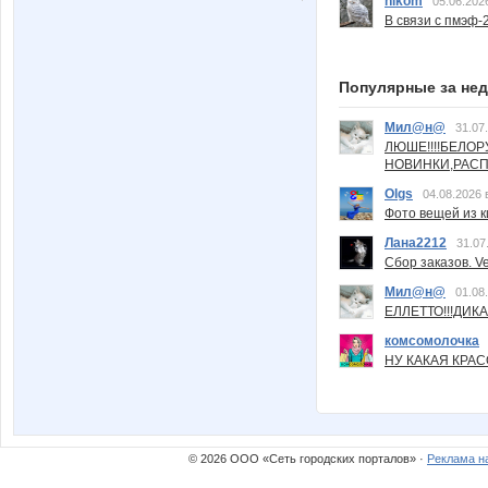
nikom
05.06.202
В связи с пмэф-
Популярные за не
Мил@н@
31.07
ЛЮШЕ!!!!БЕЛО
НОВИНКИ,РАСП
Olgs
04.08.2026 
Фото вещей из ки
Лана2212
31.07
Сбор заказов. Ve
Мил@н@
01.08
ЕЛЛЕТТО!!!ДИК
комсомолочка
НУ КАКАЯ КРАСОТ
© 2026 ООО «Сеть городских порталов» ·
Реклама н