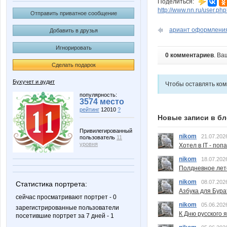
Поделиться:
http://www.nn.ru/user.
Отправить приватное сообщение
ариант оформления
Добавить в друзья
Игнорировать
0 комментариев
. Ва
Сделать подарок
Бухучет и аудит
Чтобы оставлять ко
популярность:
3574 место
рейтинг
12010
?
Новые записи в бл
Привилегированный
nikom
21.07.202
пользователь
11
уровня
Хотел в IT - поп
nikom
18.07.202
Полдневное лет
nikom
08.07.202
Статистика портрета:
Азбука для Бура
сейчас просматривают портрет - 0
nikom
05.06.202
зарегистрированные пользователи
К Дню русского 
посетившие портрет за 7 дней - 1