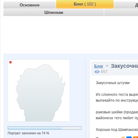
Блог
( 102 )
Основное
Д
Шпионаж
Закусочны
>
Блог
657
Закусочные штучки
Из слоеного теста вырез
выпекайте по инструкци
раковые шейки (продаю
майонеза +кто любит лу
Хороши под Шампанское,
Портрет заполнен на 74 %